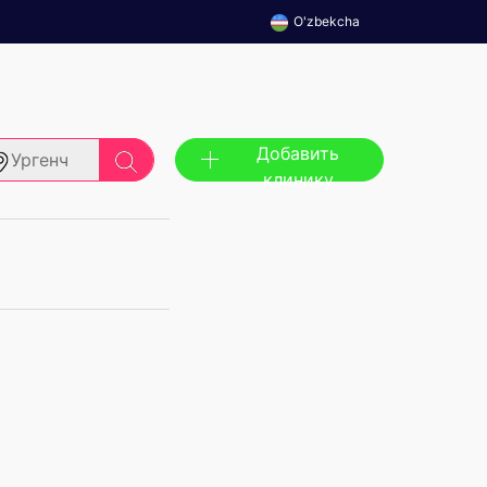
O'zbekcha
Добавить
Ургенч
клинику