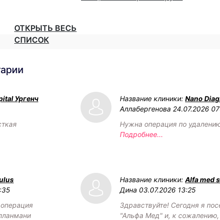
ОТКРЫТЬ ВЕСЬ
СПИСОК
тарии
ital Ургенч
Название клиники:
Nano Diag
Аллабергенова
24.07.2026 07
сткая
Нужна операция по удалени
Подробнее...
ulus
Название клиники:
Alfa med s
:35
Дина
03.07.2026 13:25
 операция
Здравствуйте! Сегодня я пос
лланмани
"Альфа Мед" и, к сожалению,