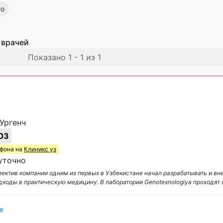
во
 врачей
Показано 1 - 1 из 1
 Ургенч
03
ефона на
Клиникс уз
уточно
лектив компании одним из первых в Узбекистане начал разрабатывать и вн
ходы в практическую медицину. В лаборатории Genotexnologiya проходят
е