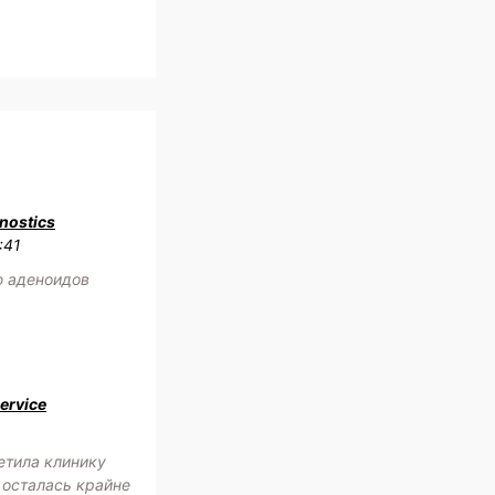
nostics
:41
ю аденоидов
ervice
етила клинику
 осталась крайне