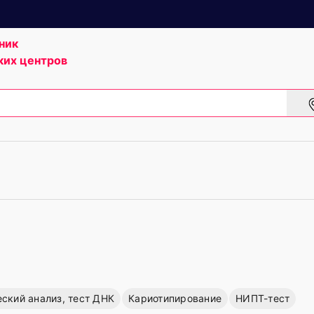
ник
ких центров
еский анализ, тест ДНК
Кариотипирование
НИПТ-тест