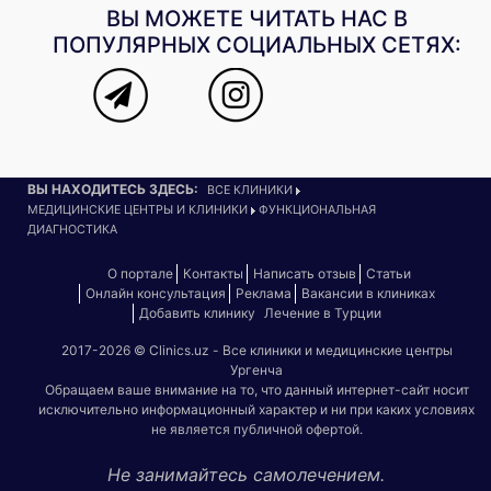
ВЫ МОЖЕТЕ ЧИТАТЬ НАС В
ПОПУЛЯРНЫХ СОЦИАЛЬНЫХ СЕТЯХ:
ВЫ НАХОДИТЕСЬ ЗДЕСЬ:
ВСЕ КЛИНИКИ
МЕДИЦИНСКИЕ ЦЕНТРЫ И КЛИНИКИ
ФУНКЦИОНАЛЬНАЯ
ДИАГНОСТИКА
О портале
Контакты
Написать отзыв
Статьи
Онлайн консультация
Реклама
Вакансии в клиниках
Добавить клинику
Лечение в Турции
2017-2026 © Clinics.uz - Все клиники и медицинские центры
Ургенча
Обращаем ваше внимание на то, что данный интернет-сайт носит
исключительно информационный характер и ни при каких условиях
не является публичной офертой.
Не занимайтесь самолечением.