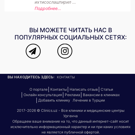
ихтисослаштирил ...
Подробнее...
ВЫ МОЖЕТЕ ЧИТАТЬ НАС В
ПОПУЛЯРНЫХ СОЦИАЛЬНЫХ СЕТЯХ:
ВЫ НАХОДИТЕСЬ ЗДЕСЬ:
КОНТАКТЫ
О портале
Контакты
Написать отзыв
Статьи
Онлайн консультация
Реклама
Вакансии в клиниках
Добавить клинику
Лечение в Турции
2017-2026 © Clinics.uz - Все клиники и медицинские центры
Ургенча
Обращаем ваше внимание на то, что данный интернет-сайт носит
исключительно информационный характер и ни при каких условиях
не является публичной офертой.