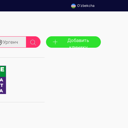
O'zbekcha
Добавить
Ургенч
клинику