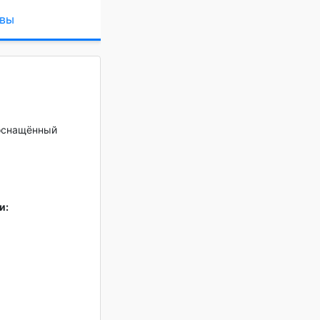
вы
 оснащённый
и: