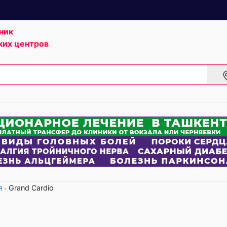
ник
ких центров
я
Grand Cardio