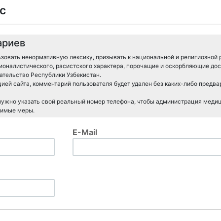
с
ариев
зовать ненормативную лексику, призывать к национальной и религиозной 
ионалистического, расистского характера, порочащие и оскорбляющие дос
тельство Республики Узбекистан.
ией сайта, комментарий пользователя будет удален без каких-либо предв
 нужно указать свой реальный номер телефона, чтобы администрация меди
димые меры.
E-Mail