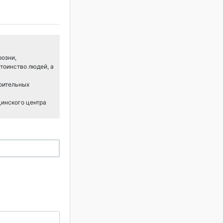
розни,
тоинство людей, а
арительных
цинского центра