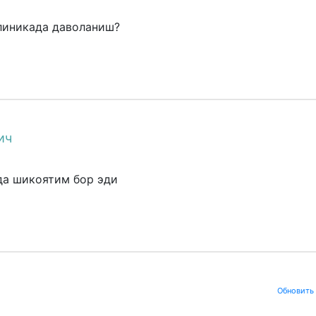
клиникада даволаниш?
ич
да шикоятим бор эди
Обновить