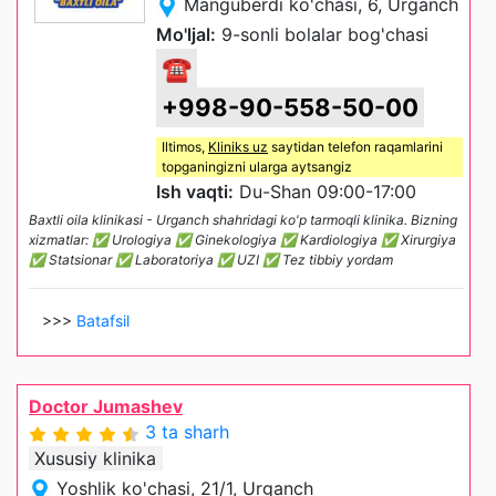
Manguberdi ko'chasi, 6, Urganch
Mo'ljal:
9-sonli bolalar bog'chasi
☎
+998-90-558-50-00
Iltimos,
Kliniks uz
saytidan telefon raqamlarini
topganingizni ularga aytsangiz
Ish vaqti:
Du-Shan 09:00-17:00
Baxtli oila klinikasi - Urganch shahridagi ko'p tarmoqli klinika. Bizning
xizmatlar: ✅ Urologiya ✅ Ginekologiya ✅ Kardiologiya ✅ Xirurgiya
✅ Statsionar ✅ Laboratoriya ✅ UZI ✅ Tez tibbiy yordam
>>>
Batafsil
Doctor Jumashev
3 ta sharh
Xususiy klinika
Yoshlik ko'chasi, 21/1, Urganch