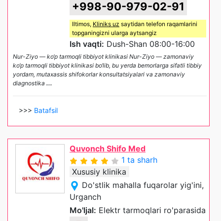
+998-90-979-02-91
Iltimos,
Kliniks uz
saytidan telefon raqamlarini
topganingizni ularga aytsangiz
Ish vaqti:
Dush-Shan 08:00-16:00
Nur-Ziyo — ko‘p tarmoqli tibbiyot klinikasi Nur-Ziyo — zamonaviy
ko‘p tarmoqli tibbiyot klinikasi bo‘lib, bu yerda bemorlarga sifatli tibbiy
yordam, mutaxassis shifokorlar konsultatsiyalari va zamonaviy
diagnostika
...
>>>
Batafsil
Quvonch Shifo Med
1 ta sharh
Xususiy klinika
Do'stlik mahalla fuqarolar yig'ini,
Urganch
Mo'ljal:
Elektr tarmoqlari ro'parasida