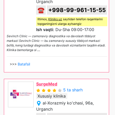
Urganch
☎
+998-99-961-15-55
Iltimos,
Kliniks uz
saytidan telefon raqamlarini
topganingizni ularga aytsangiz
Ish vaqti:
Du-Sha 09:00-17:00
Sevinch Clinic — zamonaviy diagnostika va davolash tibbiyot
markazi Sevinch Clinic — bu zamonaviy xususiy tibbiyot markazi
bo‘lib, keng turdagi diagnostika va davolash xizmatlarini taqdim etadi.
Klinika bemorlarga si
...
>>>
Batafsil
SurgeMed
5 ta sharh
Xususiy klinika
al-Xorazmiy ko'chasi, 96a,
Urganch