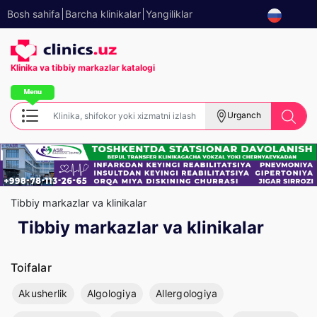
Bosh sahifa
Barcha klinikalar
Yangiliklar
Klinika va tibbiy
markazlar katalogi
Urganch
Tibbiy markazlar va klinikalar
Tibbiy markazlar va klinikalar
Toifalar
Akusherlik
Algologiya
Allergologiya