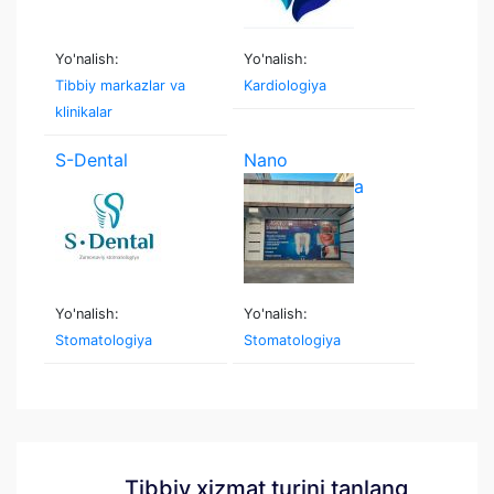
Yo'nalish:
Yo'nalish:
Tibbiy markazlar va
Kardiologiya
klinikalar
S-Dental
Nano
stomatologiya
Yo'nalish:
Yo'nalish:
Stomatologiya
Stomatologiya
Tibbiy xizmat turini tanlang