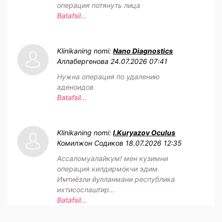
операция потянуть лица
Batafsil...
Klinikaning nomi:
Nano Diagnostics
Аллабергенова
24.07.2026 07:41
Нужна операция по удалению
аденоидов
Batafsil...
Klinikaning nomi:
I.Kuryazov Oculus
Комилжон Содиков
18.07.2026 12:35
Ассаломуалайкум! мен кузимни
операция килдирмокчи эдим.
Имтиёзли йулланмани республика
ихтисослаштир...
Batafsil...