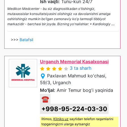
Ish vaqti:
Tunu-kun 24/7
Medikon Medcenter - bu siz diagnostikadan o'tishingiz,
mutaxassislar konsultatsiyasini olishingiz va davolanishni amalga
oshirishingiz mumkin bo'lgan zamonaviy ko'p tarmoqli tibbiyot
markazidir - barchasi bir joyda. Bizning yo'nalishlar: • Kardiologiy
...
>>>
Batafsil
Urganch Memorial Kasalxonasi
3 ta sharh
Paxlavan Mahmud ko'chasi,
59/3, Urganch
Mo'ljal:
Amir Temur bog'i yaqinida
☎
+998-95-224-03-30
Iltimos,
Kliniks uz
saytidan telefon raqamlarini
topganingizni ularga aytsangiz