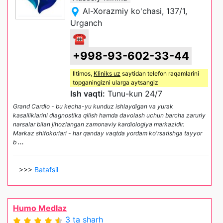
Al-Xorazmiy ko'chasi, 137/1,
Urganch
☎
+998-93-602-33-44
Iltimos,
Kliniks uz
saytidan telefon raqamlarini
topganingizni ularga aytsangiz
Ish vaqti:
Tunu-kun 24/7
Grand Cardio - bu kecha-yu kunduz ishlaydigan va yurak
kasalliklarini diagnostika qilish hamda davolash uchun barcha zaruriy
narsalar bilan jihozlangan zamonaviy kardiologiya markazidir.
Markaz shifokorlari - har qanday vaqtda yordam ko'rsatishga tayyor
b
...
>>>
Batafsil
Humo Medlaz
3 ta sharh