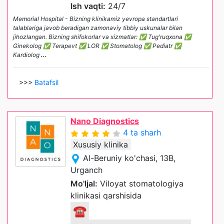
Ish vaqti:
24/7
Memorial Hospital - Bizning klinikamiz yevropa standartlari
talablariga javob beradigan zamonaviy tibbiy uskunalar bilan
jihozlangan. Bizning shifokorlar va xizmatlar: ✅ Tug'ruqxona ✅
Ginekolog ✅ Terapevt ✅ LOR ✅ Stomatolog ✅ Pediatr ✅
Kardiolog
...
>>>
Batafsil
Nano Diagnostics
4 ta sharh
Xususiy klinika
Al-Beruniy ko'chasi, 13B,
Urganch
Mo'ljal:
Viloyat stomatologiya
klinikasi qarshisida
☎