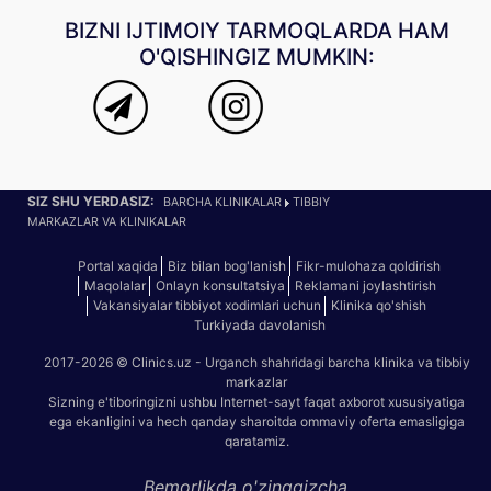
BIZNI IJTIMOIY TARMOQLARDA HAM
O'QISHINGIZ MUMKIN:
SIZ SHU YERDASIZ:
BARCHA KLINIKALAR
TIBBIY
MARKAZLAR VA KLINIKALAR
Portal xaqida
Biz bilan bog'lanish
Fikr-mulohaza qoldirish
Maqolalar
Onlayn konsultatsiya
Reklamani joylashtirish
Vakansiyalar tibbiyot xodimlari uchun
Klinika qo'shish
Turkiyada davolanish
2017-2026 © Clinics.uz - Urganch shahridagi barcha klinika va tibbiy
markazlar
Sizning e'tiboringizni ushbu Internet-sayt faqat axborot xususiyatiga
ega ekanligini va hech qanday sharoitda ommaviy oferta emasligiga
qaratamiz.
Bemorlikda o'zinggizcha