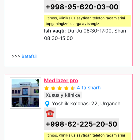
+998-95-620-03-00
Iltimos,
Kliniks uz
saytidan telefon raqamlarini
topganingizni ularga aytsangiz
Ish vaqti:
Du-Ju 08:30-17:00, Shan
08:30-15:00
>>>
Batafsil
Med lazer pro
4 ta sharh
Xususiy klinika
Yoshlik ko'chasi 22, Urganch
☎
+998-62-225-20-50
Iltimos,
Kliniks uz
saytidan telefon raqamlarini