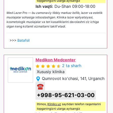
topganingizni ularga aytsangiz
Ish vaqti:
Du-Shan 09:00-18:00
Med Lazer Pro — bu zamonaviy tibbiy markaz bo‘lib, lazer va estetik
muolajalar sohasiga ixtisoslashgan. Klinika lazer epilyatsiyasi,
kosmetologik muolajalar va teri kasalliklarini davolashni o‘z ichiga
olgan keng ko‘lamli xizmatlarni taklif etadi.
>>>
Batafsil
Medikon Medcenter
2 ta sharh
Xususiy klinika
Qumrovot ko'chasi, 141, Urganch
☎
+998-95-621-03-00
Iltimos,
Kliniks uz
saytidan telefon raqamlarini
topganingizni ularga aytsangiz