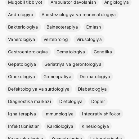
Muqobil tibbiyot
Ambulator davolanish
Angiologiya
Andrologiya
Anesteziologiya va reanimatologiya
Bakteriologiya
Balneoterapiya
Emlash
Venerologiya
Vertebrolog
Virusologiya
Gastroenterologiya
Gematologiya
Genetika
Gepatologiya
Geriatriya va gerontologiya
Ginekologiya
Gomeopatiya
Dermatologiya
Defektologiya va surdologiya
Diabetologiya
Diagnostika markazi
Dietologiya
Dopler
Igna terapiya
Immunologiya
Integrativ shifokor
Infektsionistlar
Kardiologiya
Kinesiologiya
Koloproktologiya
Kosmetologiya
Laboratoriyalar