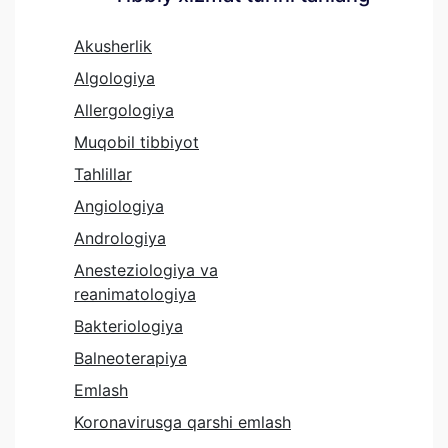
Akusherlik
Algologiya
Allergologiya
Muqobil tibbiyot
Tahlillar
Angiologiya
Andrologiya
Anesteziologiya va
reanimatologiya
Bakteriologiya
Balneoterapiya
Emlash
Koronavirusga qarshi emlash