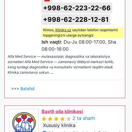
+998-62-223-22-66
+998-62-228-12-81
Iltimos,
Kliniks uz
saytidan telefon raqamlarini
topganingizni ularga aytsangiz
Ish vaqti:
Du-Ju 08:00-17:00, Sha
08:00-16:00
Alfa Med Service — mutaxassislar, diagnostika va laboratoriya
xizmatlari Alfa Med Service — zamonaviy tibbiyot markazi bo‘lib,
keng turdagi diagnostika va konsultativ xizmatlarni taqdim etadi.
Klinika zamonaviy uskun
...
>>>
Batafsil
Baxtli oila klinikasi
2 ta sharh
Xususiy klinika