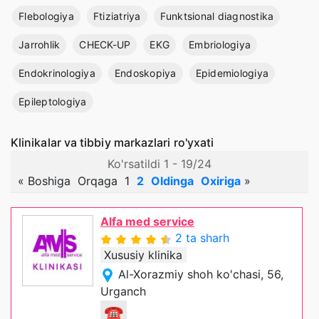
Flebologiya
Ftiziatriya
Funktsional diagnostika
Jarrohlik
CHECK-UP
EKG
Embriologiya
Endokrinologiya
Endoskopiya
Epidemiologiya
Epileptologiya
Klinikalar va tibbiy markazlari ro'yxati
Ko'rsatildi 1 - 19/24
«
Boshiga
Orqaga
1
2
Oldinga
Oxiriga
»
Alfa med service
2 ta sharh
Xususiy klinika
Al-Xorazmiy shoh ko'chasi, 56,
Urganch
☎