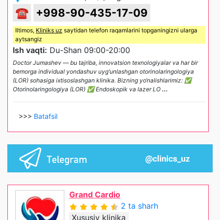
☎
+998-90-435-17-09
Iltimos,
Kliniks uz
saytidan telefon raqamlarini topganingizni ularga
aytsangiz
Ish vaqti:
Du-Shan 09:00-20:00
Doctor Jumashev — bu tajriba, innovatsion texnologiyalar va har bir
bemorga individual yondashuv uyg‘unlashgan otorinolaringologiya
(LOR) sohasiga ixtisoslashgan klinika. Bizning yo‘nalishlarimiz: ✅
Otorinolaringologiya (LOR) ✅ Endoskopik va lazer LO
...
>>>
Batafsil
Grand Cardio
2 ta sharh
Xususiy klinika