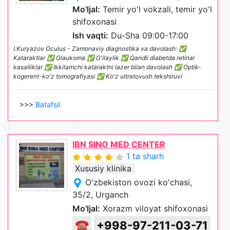
Mo'ljal:
Temir yo'l vokzali, temir yo'l
shifoxonasi
Ish vaqti:
Du-Sha 09:00-17:00
I.Kuryazov Oculus - Zamonaviy diagnostika va davolash: ✅
Kataraktlar ✅ Glaukoma ✅ G'ilaylik ✅ Qandli diabetda retinal
kasalliklar ✅ Ikkilamchi kataraktni lazer bilan davolash ✅ Optik-
kogerent-ko'z tomografiyasi ✅ Ko'z ultratovush tekshiruvi
>>>
Batafsil
IBN SINO MED CENTER
1 ta sharh
Xususiy klinika
O'zbekiston ovozi ko'chasi,
35/2, Urganch
Mo'ljal:
Xorazm viloyat shifoxonasi
☎
+998-97-211-03-71