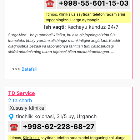
☎
+998-55-601-15-03
Iltimos,
Kliniks uz
saytidan telefon raqamlarini
topganingizni ularga aytsangiz
Ish vaqti:
Kechayu kunduz 24/7
SurgeMed - ko'p tarmoqli klinika, bu esa bir joyning o'zida Siz
kompleks tibbiy yordam olishingiz mumkinligini anglatadi. Kuchli
diagnostika bazasi va laboratoriya tahlillari turli ixtisoslikdagi
shifokorlarimizning ulkan tajribasi bilan mustahkamlangan.
...
>>>
Batafsil
TD Service
2 ta sharh
Xususiy klinika
tinchlik ko'chasi, 31/5 uy, Urganch
☎
+998-62-228-68-27
Iltimos,
Kliniks uz
saytidan telefon raqamlarini topganingizni ularga