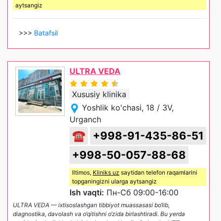
aytsangiz
>>>
Batafsil
ULTRA VEDA
Xususiy klinika
Yoshlik ko'chasi, 18 / 3V,
Urganch
☎
+998-91-435-86-51
+998-50-057-88-68
Iltimos,
Kliniks uz
saytidan telefon raqamlarini
topganingizni ularga aytsangiz
Ish vaqti:
Пн-Сб 09:00-16:00
ULTRA VEDA — ixtisoslashgan tibbiyot muassasasi bo‘lib,
diagnostika, davolash va o‘qitishni o‘zida birlashtiradi. Bu yerda