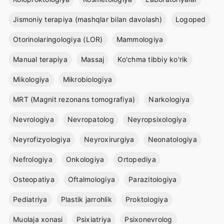
Jismoniy terapiya (mashqlar bilan davolash)
Logoped
Otorinolaringologiya (LOR)
Mammologiya
Manual terapiya
Massaj
Ko'chma tibbiy ko'rik
Mikologiya
Mikrobiologiya
MRT (Magnit rezonans tomografiya)
Narkologiya
Nevrologiya
Nevropatolog
Neyropsixologiya
Neyrofizyologiya
Neyroxirurgiya
Neonatologiya
Nefrologiya
Onkologiya
Ortopediya
Osteopatiya
Oftalmologiya
Parazitologiya
Pediatriya
Plastik jarrohlik
Proktologiya
Muolaja xonasi
Psixiatriya
Psixonevrolog