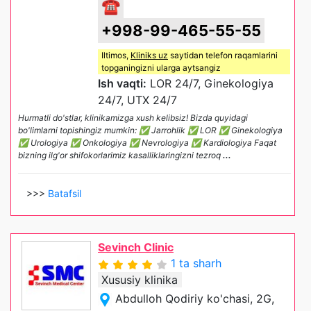
☎
+998-99-465-55-55
Iltimos,
Kliniks uz
saytidan telefon raqamlarini
topganingizni ularga aytsangiz
Ish vaqti:
LOR 24/7, Ginekologiya
24/7, UTX 24/7
Hurmatli do'stlar, klinikamizga xush kelibsiz! Bizda quyidagi
bo'limlarni topishingiz mumkin: ✅ Jarrohlik ✅ LOR ✅ Ginekologiya
✅ Urologiya ✅ Onkologiya ✅ Nevrologiya ✅ Kardiologiya Faqat
bizning ilg'or shifokorlarimiz kasalliklaringizni tezroq
...
>>>
Batafsil
Sevinch Clinic
1 ta sharh
Xususiy klinika
Abdulloh Qodiriy ko'chasi, 2G,