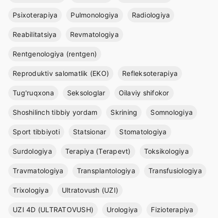
Psixoterapiya
Pulmonologiya
Radiologiya
Reabilitatsiya
Revmatologiya
Rentgenologiya (rentgen)
Reproduktiv salomatlik (EKO)
Refleksoterapiya
Tug'ruqxona
Seksologlar
Oilaviy shifokor
Shoshilinch tibbiy yordam
Skrining
Somnologiya
Sport tibbiyoti
Statsionar
Stomatologiya
Surdologiya
Terapiya (Terapevt)
Toksikologiya
Travmatologiya
Transplantologiya
Transfusiologiya
Trixologiya
Ultratovush (UZI)
UZI 4D (ULTRATOVUSH)
Urologiya
Fizioterapiya