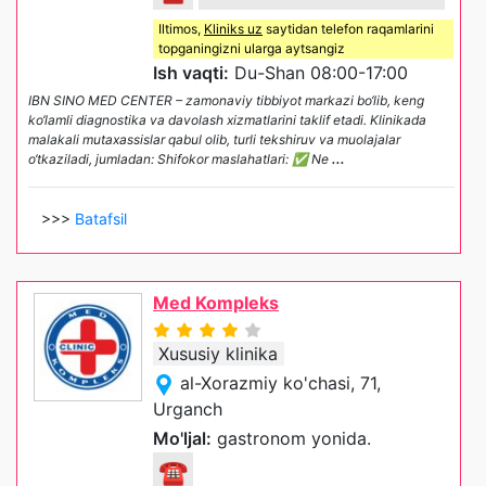
Iltimos,
Kliniks uz
saytidan telefon raqamlarini
topganingizni ularga aytsangiz
Ish vaqti:
Du-Shan 08:00-17:00
IBN SINO MED CENTER – zamonaviy tibbiyot markazi bo‘lib, keng
ko‘lamli diagnostika va davolash xizmatlarini taklif etadi. Klinikada
malakali mutaxassislar qabul olib, turli tekshiruv va muolajalar
o‘tkaziladi, jumladan: Shifokor maslahatlari: ✅ Ne
...
>>>
Batafsil
Med Kompleks
Xususiy klinika
al-Xorazmiy ko'chasi, 71,
Urganch
Mo'ljal:
gastronom yonida.
☎