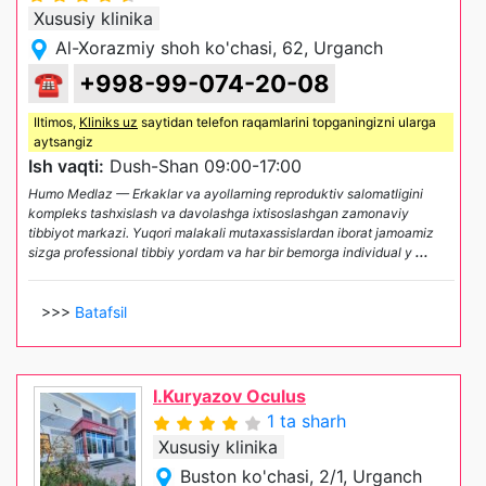
Xususiy klinika
Al-Xorazmiy shoh ko'chasi, 62, Urganch
☎
+998-99-074-20-08
Iltimos,
Kliniks uz
saytidan telefon raqamlarini topganingizni ularga
aytsangiz
Ish vaqti:
Dush-Shan 09:00-17:00
Humo Medlaz — Erkaklar va ayollarning reproduktiv salomatligini
kompleks tashxislash va davolashga ixtisoslashgan zamonaviy
tibbiyot markazi. Yuqori malakali mutaxassislardan iborat jamoamiz
sizga professional tibbiy yordam va har bir bemorga individual y
...
>>>
Batafsil
I.Kuryazov Oculus
1 ta sharh
Xususiy klinika
Buston ko'chasi, 2/1, Urganch