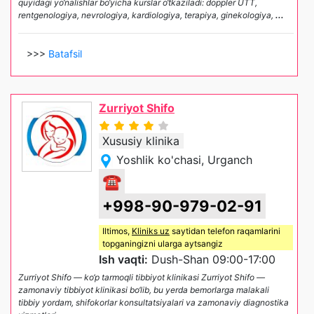
quyidagi yo‘nalishlar bo‘yicha kurslar o‘tkaziladi: doppler UTT,
rentgenologiya, nevrologiya, kardiologiya, terapiya, ginekologiya,
...
>>>
Batafsil
Zurriyot Shifo
Xususiy klinika
Yoshlik ko'chasi, Urganch
☎
+998-90-979-02-91
Iltimos,
Kliniks uz
saytidan telefon raqamlarini
topganingizni ularga aytsangiz
Ish vaqti:
Dush-Shan 09:00-17:00
Zurriyot Shifo — ko‘p tarmoqli tibbiyot klinikasi Zurriyot Shifo —
zamonaviy tibbiyot klinikasi bo‘lib, bu yerda bemorlarga malakali
tibbiy yordam, shifokorlar konsultatsiyalari va zamonaviy diagnostika