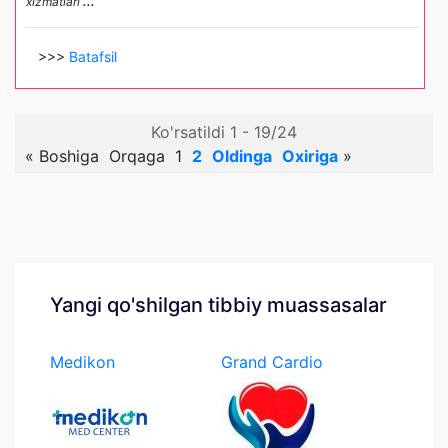
xizmatlari
...
>>>
Batafsil
Ko'rsatildi 1 - 19/24
«
Boshiga
Orqaga
1
2
Oldinga
Oxiriga
»
Yangi qo'shilgan tibbiy muassasalar
Medikon
Grand Cardio
Medcenter