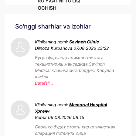
RO'YXATNI TO'LIQ
OCHISH
So'nggi sharhlar va izohlar
Klinikaning nomi:
Sevinch Clinic
Dilnoza Kurbanova
07.08.2026 23:22
Бугун фарзандларимни гижжага
текширтириш мақсадида Sevinch
Medical клиникасига бордик. Қабулда
шифок...
Batafsil...
Klinikaning nomi:
Memorial Hospital
Ургенч
Bobur
06.08.2026 08:15
Сколько будет стоить хирургичисткая
операция потянуть лица