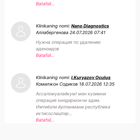
Batafsil...
Klinikaning nomi:
Nano Diagnostics
Аллабергенова
24.07.2026 07:41
Нужна операция по удалению
аденоидов
Batafsil...
Klinikaning nomi:
I.Kuryazov Oculus
Комилжон Содиков
18.07.2026 12:35
Ассаломуалайкум! мен кузимни
операция килдирмокчи эдим.
Имтиёзли йулланмани республика
ихтисослаштир...
Batafsil...