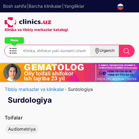
Bosh sahifa
Barcha klinikalar
Yangiliklar
Klinika va tibbiy
markazlar katalogi
Urganch
Tibbiy markazlar va klinikalar
Surdologiya
Surdologiya
Toifalar
Audiometriya