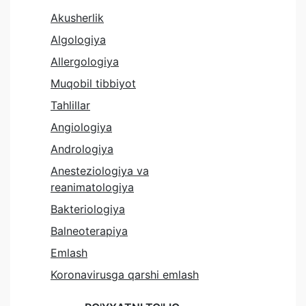
Akusherlik
Algologiya
Allergologiya
Muqobil tibbiyot
Tahlillar
Angiologiya
Andrologiya
Anesteziologiya va
reanimatologiya
Bakteriologiya
Balneoterapiya
Emlash
Koronavirusga qarshi emlash