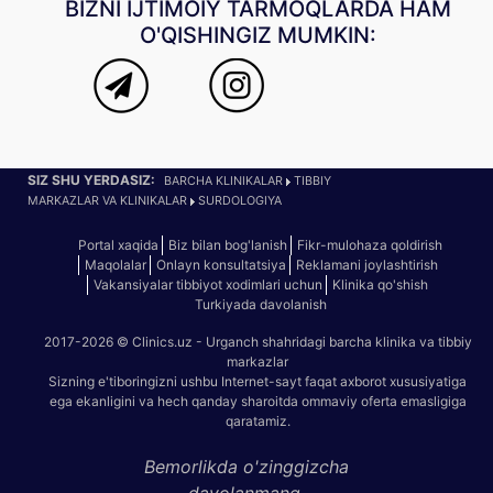
BIZNI IJTIMOIY TARMOQLARDA HAM
O'QISHINGIZ MUMKIN:
SIZ SHU YERDASIZ:
BARCHA KLINIKALAR
TIBBIY
MARKAZLAR VA KLINIKALAR
SURDOLOGIYA
Portal xaqida
Biz bilan bog'lanish
Fikr-mulohaza qoldirish
Maqolalar
Onlayn konsultatsiya
Reklamani joylashtirish
Vakansiyalar tibbiyot xodimlari uchun
Klinika qo'shish
Turkiyada davolanish
2017-2026 © Clinics.uz - Urganch shahridagi barcha klinika va tibbiy
markazlar
Sizning e'tiboringizni ushbu Internet-sayt faqat axborot xususiyatiga
ega ekanligini va hech qanday sharoitda ommaviy oferta emasligiga
qaratamiz.
Bemorlikda o'zinggizcha