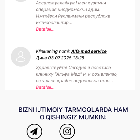
Ассаломуалайкум! мен кузимни
операция килдирмокчи эдим.
Имтиёзли йулланмани республика
ихтисослаштир...
Batafsil...
Klinikaning nomi:
Alfa med service
Дина
03.07.2026 13:25
Здравствуйте! Сегодня я посетила
клинику "Альфа Мед" и, к сожалению,
осталась крайне недовольна отно...
Batafsil...
BIZNI IJTIMOIY TARMOQLARDA HAM
O'QISHINGIZ MUMKIN: