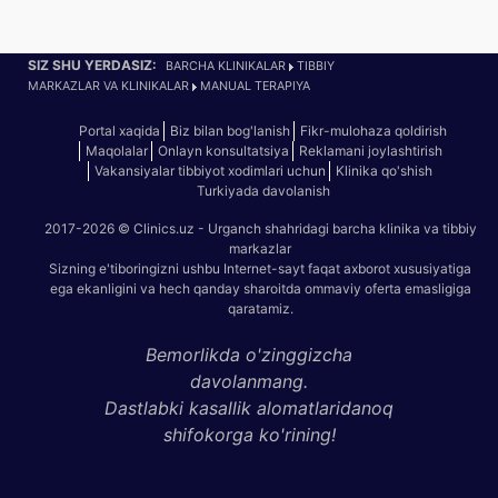
SIZ SHU YERDASIZ:
BARCHA KLINIKALAR
TIBBIY
MARKAZLAR VA KLINIKALAR
MANUAL TERAPIYA
Portal xaqida
Biz bilan bog'lanish
Fikr-mulohaza qoldirish
Maqolalar
Onlayn konsultatsiya
Reklamani joylashtirish
Vakansiyalar tibbiyot xodimlari uchun
Klinika qo'shish
Turkiyada davolanish
2017-2026 © Clinics.uz - Urganch shahridagi barcha klinika va tibbiy
markazlar
Sizning e'tiboringizni ushbu Internet-sayt faqat axborot xususiyatiga
ega ekanligini va hech qanday sharoitda ommaviy oferta emasligiga
qaratamiz.
Bemorlikda o'zinggizcha
davolanmang.
Dastlabki kasallik alomatlaridanoq
shifokorga ko'rining!