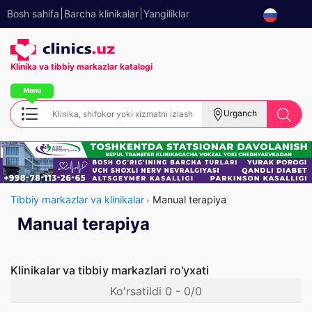
Bosh sahifa
Barcha klinikalar
Yangiliklar
Klinika va tibbiy
markazlar katalogi
Urganch
Tibbiy markazlar va klinikalar
Manual terapiya
Manual terapiya
Klinikalar va tibbiy markazlari ro'yxati
Ko'rsatildi 0 - 0/0