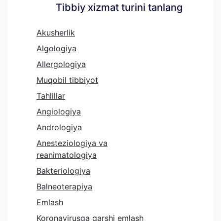
Tibbiy xizmat turini tanlang
Akusherlik
Algologiya
Allergologiya
Muqobil tibbiyot
Tahlillar
Angiologiya
Andrologiya
Anesteziologiya va
reanimatologiya
Bakteriologiya
Balneoterapiya
Emlash
Koronavirusga qarshi emlash