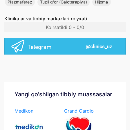
Plazmaferez
Tuzli g'or (Galoterapiya)
Hijoma
Klinikalar va tibbiy markazlari ro'yxati
Ko'rsatildi 0 - 0/0
Yangi qo'shilgan tibbiy muassasalar
Medikon
Grand Cardio
Medcenter