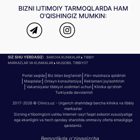
BIZNI IJTIMOIY TARMOQLARDA HAM
O'QISHINGIZ MUMKIN:
SIZ SHU YERDASIZ:
BARCHA KLINIKALAR
TIBBIY
MARKAZLAR VA KLINIKALAR
MUQOBIL TIBBIYOT
Portal xaqida
Biz bilan bog'lanish
Fikr-mulohaza qoldirish
Maqolalar
Onlayn konsultatsiya
Reklamani joylashtirish
Vakansiyalar tibbiyot xodimlari uchun
Klinika qo'shish
Turkiyada davolanish
2017-2026 © Clinics.uz - Urganch shahridagi barcha klinika va tibbiy
markazlar
Sizning e'tiboringizni ushbu Internet-sayt faqat axborot xususiyatiga
ega ekanligini va hech qanday sharoitda ommaviy oferta emasligiga
qaratamiz.
Bemorlikda o'zinggizcha