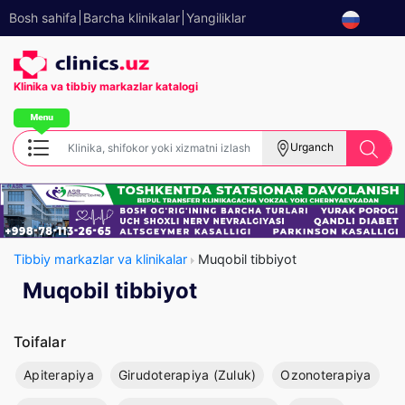
Bosh sahifa
Barcha klinikalar
Yangiliklar
Klinika va tibbiy
markazlar katalogi
Urganch
Tibbiy markazlar va klinikalar
Muqobil tibbiyot
Muqobil tibbiyot
Toifalar
Apiterapiya
Girudoterapiya (Zuluk)
Ozonoterapiya