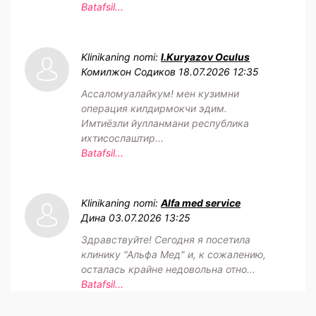
Batafsil...
Klinikaning nomi:
I.Kuryazov Oculus
Комилжон Содиков
18.07.2026 12:35
Ассаломуалайкум! мен кузимни
операция килдирмокчи эдим.
Имтиёзли йулланмани республика
ихтисослаштир...
Batafsil...
Klinikaning nomi:
Alfa med service
Дина
03.07.2026 13:25
Здравствуйте! Сегодня я посетила
клинику "Альфа Мед" и, к сожалению,
осталась крайне недовольна отно...
Batafsil...