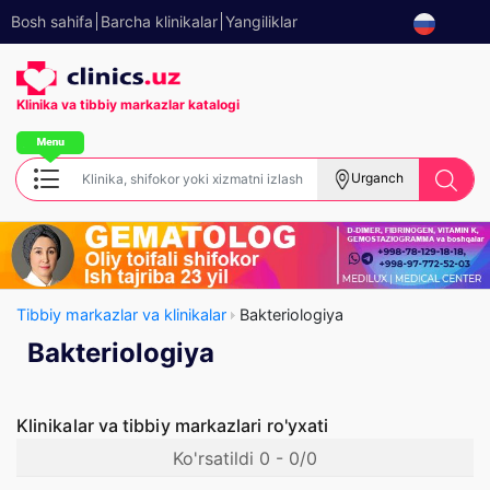
Bosh sahifa
Barcha klinikalar
Yangiliklar
Klinika va tibbiy
markazlar katalogi
Urganch
Tibbiy markazlar va klinikalar
Bakteriologiya
Bakteriologiya
Klinikalar va tibbiy markazlari ro'yxati
Ko'rsatildi 0 - 0/0