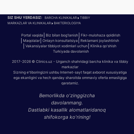
SIZ SHU YERDASIZ:
BARCHA KLINIKALAR
TIBBIY
MARKAZLAR VA KLINIKALAR
BAKTERIOLOGIYA
Portal xaqida
Biz bilan bog'lanish
Fikr-mulohaza qoldirish
Maqolalar
Onlayn konsultatsiya
Reklamani joylashtirish
Vakansiyalar tibbiyot xodimlari uchun
Klinika qo'shish
Turkiyada davolanish
2017-2026 © Clinics.uz - Urganch shahridagi barcha klinika va tibbiy
markazlar
Sizning e'tiboringizni ushbu Internet-sayt faqat axborot xususiyatiga
ega ekanligini va hech qanday sharoitda ommaviy oferta emasligiga
qaratamiz.
Bemorlikda o'zinggizcha
davolanmang.
Dastlabki kasallik alomatlaridanoq
shifokorga ko'rining!