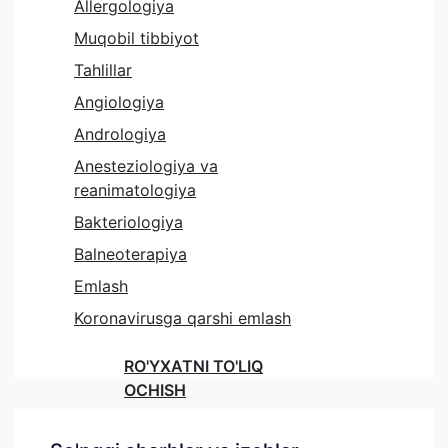
Allergologiya
Muqobil tibbiyot
Tahlillar
Angiologiya
Andrologiya
Anesteziologiya va
reanimatologiya
Bakteriologiya
Balneoterapiya
Emlash
Koronavirusga qarshi emlash
RO'YXATNI TO'LIQ
OCHISH