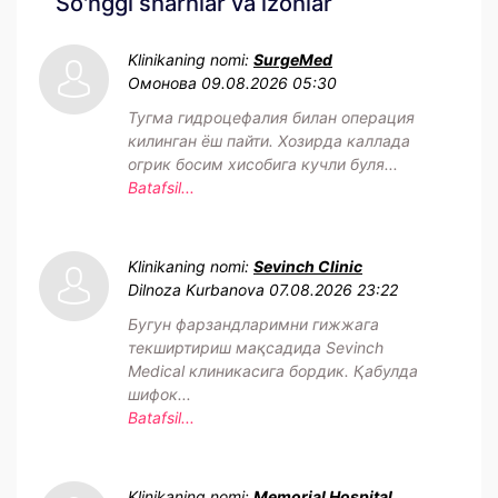
So'nggi sharhlar va izohlar
Klinikaning nomi:
SurgeMed
Омонова
09.08.2026 05:30
Тугма гидроцефалия билан операция
килинган ёш пайти. Хозирда каллада
огрик босим хисобига кучли буля...
Batafsil...
Klinikaning nomi:
Sevinch Clinic
Dilnoza Kurbanova
07.08.2026 23:22
Бугун фарзандларимни гижжага
текширтириш мақсадида Sevinch
Medical клиникасига бордик. Қабулда
шифок...
Batafsil...
Klinikaning nomi:
Memorial Hospital