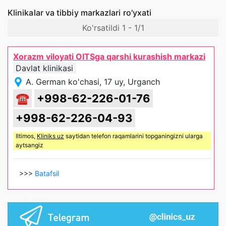
Klinikalar va tibbiy markazlari ro'yxati
Ko'rsatildi 1 - 1/1
Xorazm viloyati OITSga qarshi kurashish markazi
Davlat klinikasi
A. German ko'chasi, 17 uy, Urganch
☎
+998-62-226-01-76
+998-62-226-04-93
Iltimos,
Kliniks uz
saytidan telefon raqamlarini topganingizni ularga
aytsangiz
>>>
Batafsil