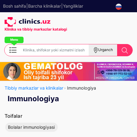
Bosh sahifa
Barcha klinikalar
Yangiliklar
Klinika va tibbiy
markazlar katalogi
Urganch
Tibbiy markazlar va klinikalar
Immunologiya
Immunologiya
Toifalar
Bolalar immunologiyasi