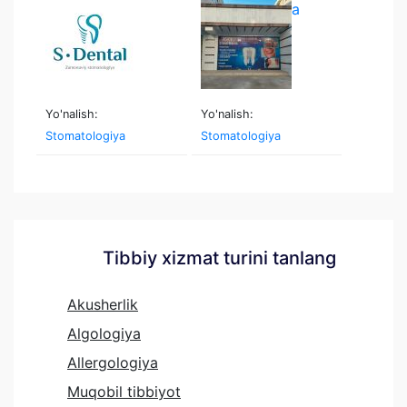
stomatologiya
Yo'nalish:
Yo'nalish:
Stomatologiya
Stomatologiya
Tibbiy xizmat turini tanlang
Akusherlik
Algologiya
Allergologiya
Muqobil tibbiyot