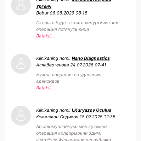
Ургенч
Bobur
06.08.2026 08:15
Сколько будет стоить хирургичисткая
операция потянуть лица
Batafsil...
Klinikaning nomi:
Nano Diagnostics
Аллабергенова
24.07.2026 07:41
Нужна операция по удалению
аденоидов
Batafsil...
Klinikaning nomi:
I.Kuryazov Oculus
Комилжон Содиков
18.07.2026 12:35
Ассаломуалайкум! мен кузимни
операция килдирмокчи эдим.
Имтиёзли йулланмани республика