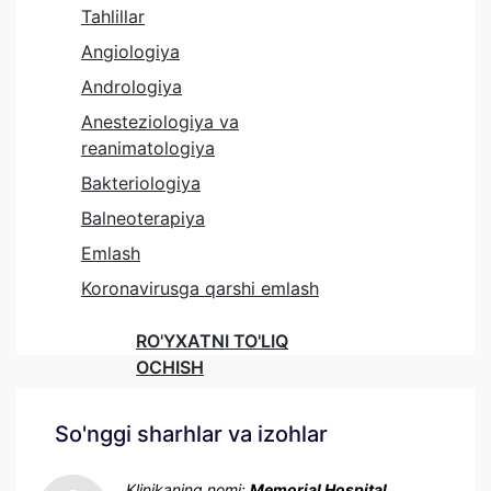
Tahlillar
Angiologiya
Andrologiya
Anesteziologiya va
reanimatologiya
Bakteriologiya
Balneoterapiya
Emlash
Koronavirusga qarshi emlash
RO'YXATNI TO'LIQ
OCHISH
So'nggi sharhlar va izohlar
Klinikaning nomi:
Memorial Hospital