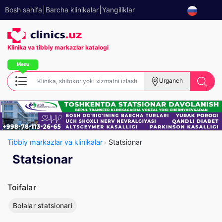
Bosh sahifa
Barcha klinikalar
Yangiliklar
Klinika va tibbiy
markazlar katalogi
Urganch
Tibbiy markazlar va klinikalar
Statsionar
Statsionar
Toifalar
Bolalar statsionari