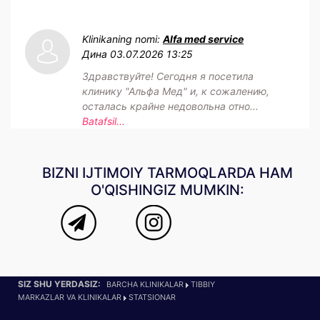
Klinikaning nomi:
Alfa med service
Дина
03.07.2026 13:25
Здравствуйте! Сегодня я посетила
клинику "Альфа Мед" и, к сожалению,
осталась крайне недовольна отно...
Batafsil...
BIZNI IJTIMOIY TARMOQLARDA HAM
O'QISHINGIZ MUMKIN:
SIZ SHU YERDASIZ:
BARCHA KLINIKALAR
TIBBIY
MARKAZLAR VA KLINIKALAR
STATSIONAR