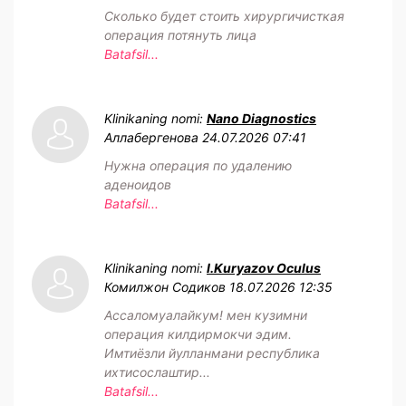
Сколько будет стоить хирургичисткая
операция потянуть лица
Batafsil...
Klinikaning nomi:
Nano Diagnostics
Аллабергенова
24.07.2026 07:41
Нужна операция по удалению
аденоидов
Batafsil...
Klinikaning nomi:
I.Kuryazov Oculus
Комилжон Содиков
18.07.2026 12:35
Ассаломуалайкум! мен кузимни
операция килдирмокчи эдим.
Имтиёзли йулланмани республика
ихтисослаштир...
Batafsil...