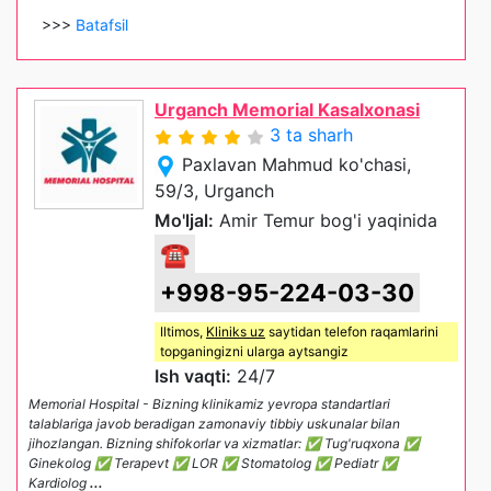
>>>
Batafsil
Urganch Memorial Kasalxonasi
3 ta sharh
Paxlavan Mahmud ko'chasi,
59/3, Urganch
Mo'ljal:
Amir Temur bog'i yaqinida
☎
+998-95-224-03-30
Iltimos,
Kliniks uz
saytidan telefon raqamlarini
topganingizni ularga aytsangiz
Ish vaqti:
24/7
Memorial Hospital - Bizning klinikamiz yevropa standartlari
talablariga javob beradigan zamonaviy tibbiy uskunalar bilan
jihozlangan. Bizning shifokorlar va xizmatlar: ✅ Tug'ruqxona ✅
Ginekolog ✅ Terapevt ✅ LOR ✅ Stomatolog ✅ Pediatr ✅
Kardiolog
...