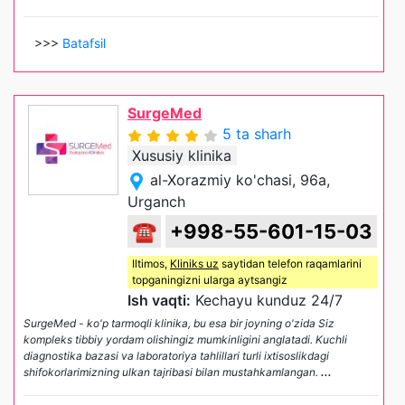
>>>
Batafsil
SurgeMed
5 ta sharh
Xususiy klinika
al-Xorazmiy ko'chasi, 96a,
Urganch
☎
+998-55-601-15-03
Iltimos,
Kliniks uz
saytidan telefon raqamlarini
topganingizni ularga aytsangiz
Ish vaqti:
Kechayu kunduz 24/7
SurgeMed - ko'p tarmoqli klinika, bu esa bir joyning o'zida Siz
kompleks tibbiy yordam olishingiz mumkinligini anglatadi. Kuchli
diagnostika bazasi va laboratoriya tahlillari turli ixtisoslikdagi
shifokorlarimizning ulkan tajribasi bilan mustahkamlangan.
...