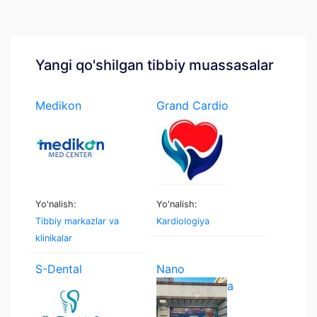
Yangi qo'shilgan tibbiy muassasalar
Medikon
Grand Cardio
Medcenter
Yo'nalish:
Yo'nalish:
Tibbiy markazlar va
Kardiologiya
klinikalar
S-Dental
Nano
stomatologiya