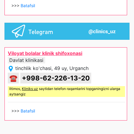
>>>
Batafsil
Viloyat bolalar klinik shifoxonasi
Davlat klinikasi
tinchlik ko'chasi, 49 uy, Urganch
☎
+998-62-226-13-20
Iltimos,
Kliniks uz
saytidan telefon raqamlarini topganingizni ularga
aytsangiz
>>>
Batafsil