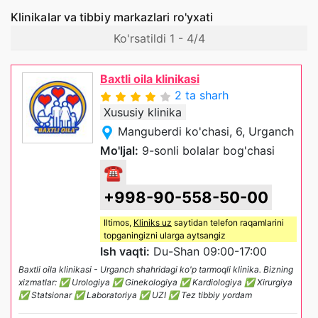
Klinikalar va tibbiy markazlari ro'yxati
Ko'rsatildi 1 - 4/4
Baxtli oila klinikasi
2 ta sharh
Xususiy klinika
Manguberdi ko'chasi, 6, Urganch
Mo'ljal:
9-sonli bolalar bog'chasi
☎
+998-90-558-50-00
Iltimos,
Kliniks uz
saytidan telefon raqamlarini
topganingizni ularga aytsangiz
Ish vaqti:
Du-Shan 09:00-17:00
Baxtli oila klinikasi - Urganch shahridagi ko'p tarmoqli klinika. Bizning
xizmatlar: ✅ Urologiya ✅ Ginekologiya ✅ Kardiologiya ✅ Xirurgiya
✅ Statsionar ✅ Laboratoriya ✅ UZI ✅ Tez tibbiy yordam