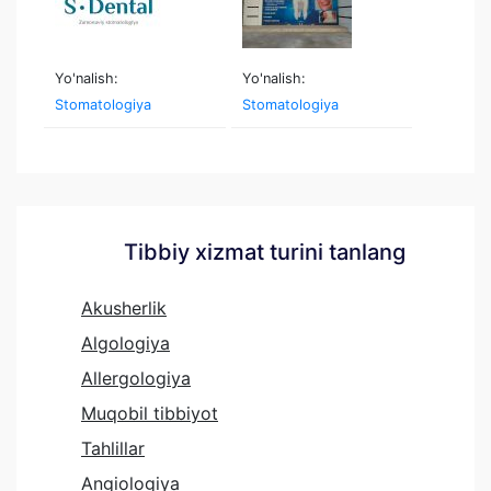
Yo'nalish:
Yo'nalish:
Stomatologiya
Stomatologiya
Tibbiy xizmat turini tanlang
Akusherlik
Algologiya
Allergologiya
Muqobil tibbiyot
Tahlillar
Angiologiya