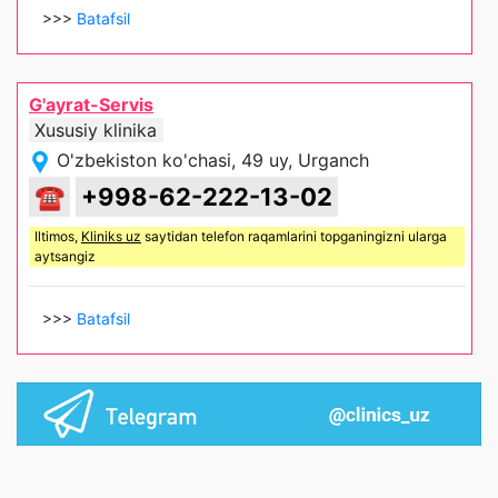
>>>
Batafsil
G'ayrat-Servis
Xususiy klinika
O'zbekiston ko'chasi, 49 uy, Urganch
☎
+998-62-222-13-02
Iltimos,
Kliniks uz
saytidan telefon raqamlarini topganingizni ularga
aytsangiz
>>>
Batafsil