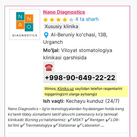
Nano Diagnostics
4 ta sharh
Xususiy klinika
Al-Beruniy ko'chasi, 13B,
Urganch
Mo'ljal:
Viloyat stomatologiya
klinikasi qarshisida
☎
+998-90-649-22-22
Iltimos,
Kliniks uz
saytidan telefon raqamlarini
topganingizni ularga aytsangiz
Ish vaqti:
Kechayu kunduz (24/7)
Nano Diagnostics – ilg'or texnologiyalardan foydalangan holda keng
ko'lamli tibbiy xizmatlarni taklif qiluvchi zamonaviy ko'p tarmoqli
klinikadir. Bizning yo'nalishlarimiz: ✔ MSKT ✔ Rentgen ✔ LOR-
bo'limi ✔ Travmatologiya ✔ Statsionar ✔ Laboratori
...