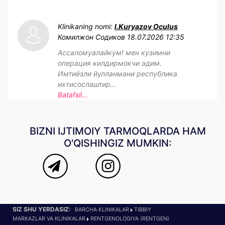
Klinikaning nomi:
I.Kuryazov Oculus
Комилжон Содиков
18.07.2026 12:35
Ассаломуалайкум! мен кузимни
операция килдирмокчи эдим.
Имтиёзли йулланмани республика
ихтисослаштир...
Batafsil...
BIZNI IJTIMOIY TARMOQLARDA HAM
O'QISHINGIZ MUMKIN:
SIZ SHU YERDASIZ:
BARCHA KLINIKALAR
TIBBIY
MARKAZLAR VA KLINIKALAR
RENTGENOLOGIYA (RENTGEN)