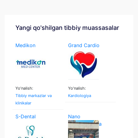
Yangi qo'shilgan tibbiy muassasalar
Medikon
Grand Cardio
Medcenter
Yo'nalish:
Yo'nalish:
Tibbiy markazlar va
Kardiologiya
klinikalar
S-Dental
Nano
stomatologiya