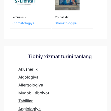
Yo'nalish:
Yo'nalish:
Stomatologiya
Stomatologiya
Tibbiy xizmat turini tanlang
Akusherlik
Algologiya
Allergologiya
Muqobil tibbiyot
Tahlillar
Angiologiya