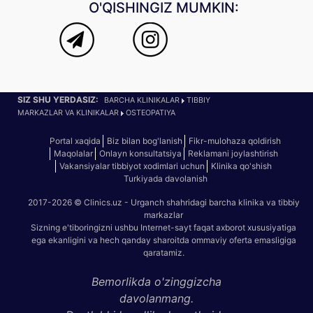
O'QISHINGIZ MUMKIN:
SIZ SHU YERDASIZ:
BARCHA KLINIKALAR
TIBBIY
MARKAZLAR VA KLINIKALAR
OSTEOPATIYA
Portal xaqida
Biz bilan bog'lanish
Fikr-mulohaza qoldirish
Maqolalar
Onlayn konsultatsiya
Reklamani joylashtirish
Vakansiyalar tibbiyot xodimlari uchun
Klinika qo'shish
Turkiyada davolanish
2017-2026 © Clinics.uz - Urganch shahridagi barcha klinika va tibbiy
markazlar
Sizning e'tiboringizni ushbu Internet-sayt faqat axborot xususiyatiga
ega ekanligini va hech qanday sharoitda ommaviy oferta emasligiga
qaratamiz.
Bemorlikda o'zinggizcha
davolanmang.