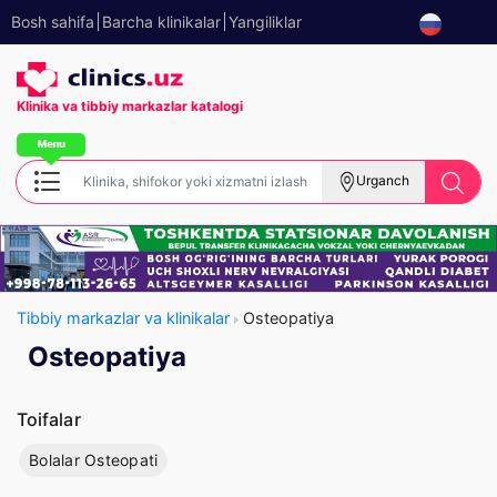
Bosh sahifa
Barcha klinikalar
Yangiliklar
Klinika va tibbiy
markazlar katalogi
Urganch
Tibbiy markazlar va klinikalar
Osteopatiya
Osteopatiya
Toifalar
Bolalar Osteopati