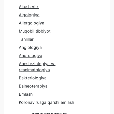
Akusherlik
Algologiya
Allergologiya
Muqobil tibbiyot
Tahlillar
Angiologiya
Andrologiya
Anesteziologiya va
reanimatologiya
Bakteriologiya
Balneoterapiya
Emlash
Koronavirusga qarshi emlash