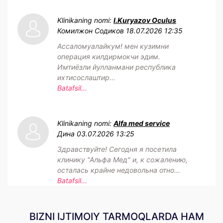
Klinikaning nomi:
I.Kuryazov Oculus
Комилжон Содиков
18.07.2026 12:35
Ассаломуалайкум! мен кузимни
операция килдирмокчи эдим.
Имтиёзли йулланмани республика
ихтисослаштир...
Batafsil...
Klinikaning nomi:
Alfa med service
Дина
03.07.2026 13:25
Здравствуйте! Сегодня я посетила
клинику "Альфа Мед" и, к сожалению,
осталась крайне недовольна отно...
Batafsil...
BIZNI IJTIMOIY TARMOQLARDA HAM