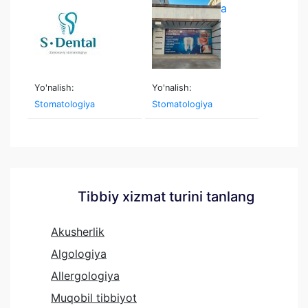
stomatologiya
Yo'nalish:
Yo'nalish:
Stomatologiya
Stomatologiya
Tibbiy xizmat turini tanlang
Akusherlik
Algologiya
Allergologiya
Muqobil tibbiyot