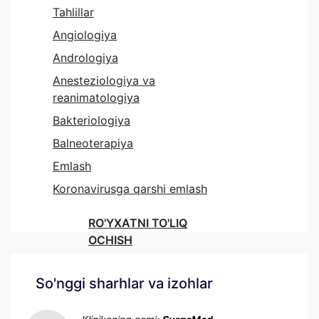
Tahlillar
Angiologiya
Andrologiya
Anesteziologiya va
reanimatologiya
Bakteriologiya
Balneoterapiya
Emlash
Koronavirusga qarshi emlash
RO'YXATNI TO'LIQ
OCHISH
So'nggi sharhlar va izohlar