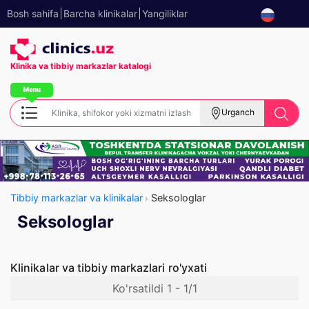
Bosh sahifa
Barcha klinikalar
Yangiliklar
Klinika va tibbiy
markazlar katalogi
Urganch
Tibbiy markazlar va klinikalar
Seksologlar
Seksologlar
Klinikalar va tibbiy markazlari ro'yxati
Ko'rsatildi 1 - 1/1