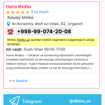
Humo Medlaz
3 ta sharh
Xususiy klinika
Al-Xorazmiy shoh ko'chasi, 62, Urganch
☎
+998-99-074-20-08
Iltimos,
Kliniks uz
saytidan telefon raqamlarini topganingizni ularga
aytsangiz
Ish vaqti:
Dush-Shan 09:00-17:00
Humo Medlaz — Erkaklar va ayollarning reproduktiv salomatligini
kompleks tashxislash va davolashga ixtisoslashgan zamonaviy
tibbiyot markazi. Yuqori malakali mutaxassislardan iborat jamoamiz
sizga professional tibbiy yordam va har bir bemorga individual y
...
>>>
Batafsil