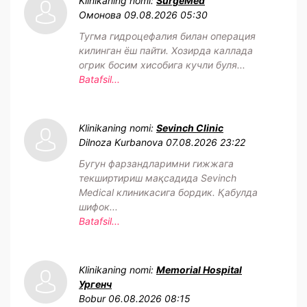
Klinikaning nomi:
SurgeMed
Омонова
09.08.2026 05:30
Тугма гидроцефалия билан операция
килинган ёш пайти. Хозирда каллада
огрик босим хисобига кучли буля...
Batafsil...
Klinikaning nomi:
Sevinch Clinic
Dilnoza Kurbanova
07.08.2026 23:22
Бугун фарзандларимни гижжага
текширтириш мақсадида Sevinch
Medical клиникасига бордик. Қабулда
шифок...
Batafsil...
Klinikaning nomi:
Memorial Hospital
Ургенч
Bobur
06.08.2026 08:15