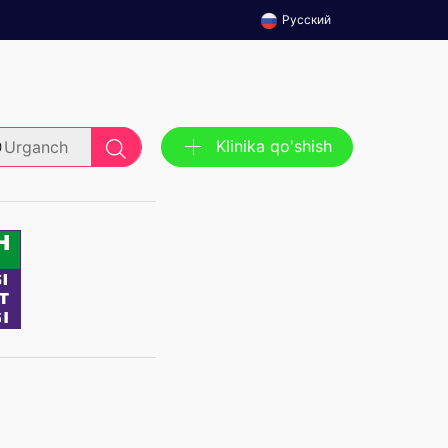
Русский
Klinika qo'shish
Urganch