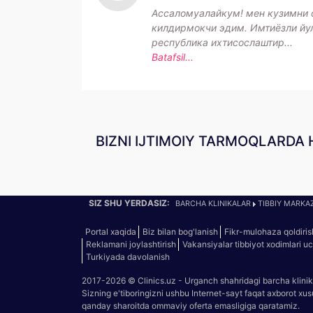
Ассаломуалайкум! мен кузимни 
килдирмокчи эдим. Имтиёзли йу
республика ихтисослаштир...
Batafsil...
BIZNI IJTIMOIY TARMOQLARDA 
SIZ SHU YERDASIZ:
BARCHA KLINIKALAR
TIBBIY MARKAZ
Portal xaqida
Biz bilan bog'lanish
Fikr-mulohaza qoldiris
Reklamani joylashtirish
Vakansiyalar tibbiyot xodimlari u
Turkiyada davolanish
2017-2026 © Clinics.uz - Urganch shahridagi barcha klinik
Sizning e'tiboringizni ushbu Internet-sayt faqat axborot xu
qanday sharoitda ommaviy oferta emasligiga qaratamiz.