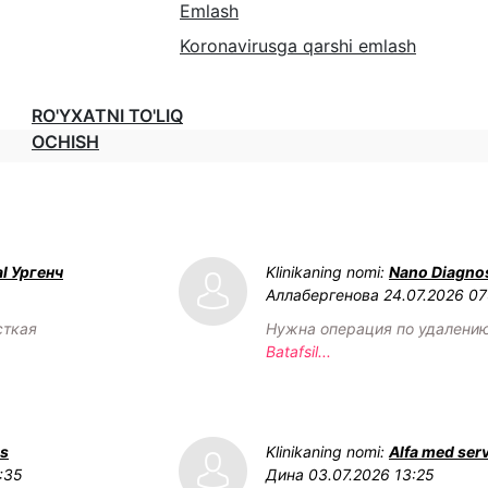
Emlash
Koronavirusga qarshi emlash
RO'YXATNI TO'LIQ
OCHISH
l Ургенч
Klinikaning nomi:
Nano Diagnos
Аллабергенова
24.07.2026 07
сткая
Нужна операция по удалени
Batafsil...
us
Klinikaning nomi:
Alfa med ser
:35
Дина
03.07.2026 13:25