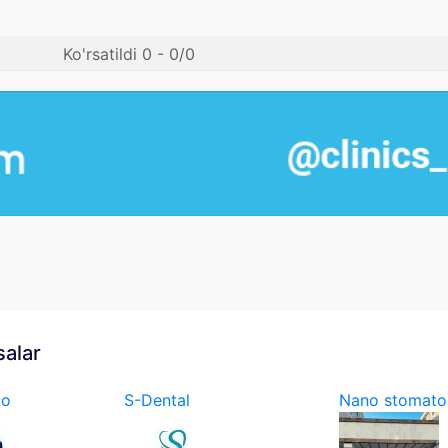
Ko'rsatildi 0 - 0/0
salar
io
S-Dental
Nano stomato