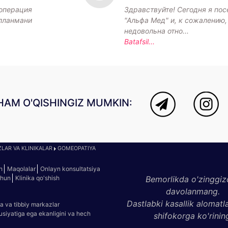
операция
Здравствуйте! Сегодня я пос
лланмани
"Альфа Мед" и, к сожалению,
недовольна отно...
Batafsil...
HAM O'QISHINGIZ MUMKIN:
LAR VA KLINIKALAR
GOMEOPATIYA
h
Maqolalar
Onlayn konsultatsiya
chun
Klinika qo'shish
Bemorlikda o'zinggiz
davolanmang.
Dastlabki kasallik alomatl
a va tibbiy markazlar
susiyatiga ega ekanligini va hech
shifokorga ko'rinin