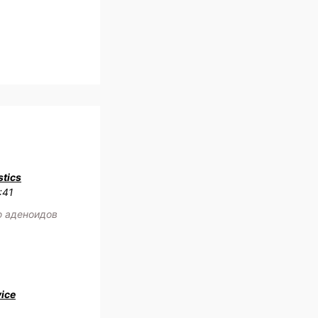
tics
:41
ю аденоидов
vice