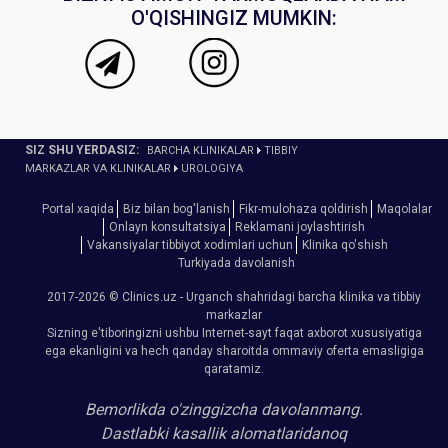
O'QISHINGIZ MUMKIN:
SIZ SHU YERDASIZ:
BARCHA KLINIKALAR
TIBBIY
MARKAZLAR VA KLINIKALAR
UROLOGIYA
Portal xaqida
Biz bilan bog'lanish
Fikr-mulohaza qoldirish
Maqolalar
Onlayn konsultatsiya
Reklamani joylashtirish
Vakansiyalar tibbiyot xodimlari uchun
Klinika qo'shish
Turkiyada davolanish
2017-2026 © Clinics.uz - Urganch shahridagi barcha klinika va tibbiy
markazlar
Sizning e'tiboringizni ushbu Internet-sayt faqat axborot xususiyatiga
ega ekanligini va hech qanday sharoitda ommaviy oferta emasligiga
qaratamiz.
Bemorlikda o'zinggizcha davolanmang.
Dastlabki kasallik alomatlaridanoq