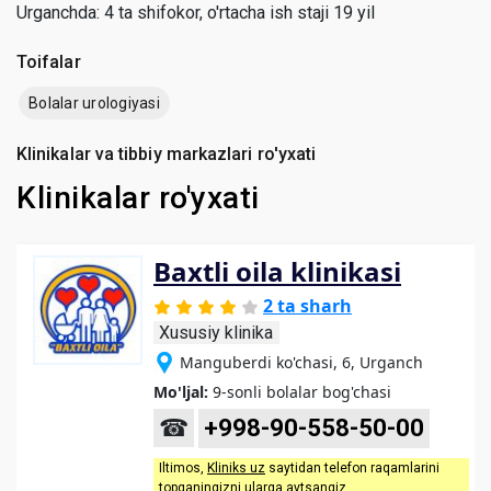
Urganchda: 4 ta shifokor, o'rtacha ish staji 19 yil
Toifalar
Bolalar urologiyasi
Klinikalar va tibbiy markazlari ro'yxati
Klinikalar ro'yxati
Baxtli oila klinikasi
2 ta sharh
Xususiy klinika
Manguberdi ko'chasi, 6, Urganch
Mo'ljal:
9-sonli bolalar bog'chasi
☎
+998-90-558-50-00
Iltimos,
Kliniks uz
saytidan telefon raqamlarini
topganingizni ularga aytsangiz