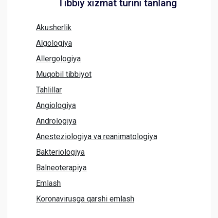
Tibbiy xizmat turini tanlang
Akusherlik
Algologiya
Allergologiya
Muqobil tibbiyot
Tahlillar
Angiologiya
Andrologiya
Anesteziologiya va reanimatologiya
Bakteriologiya
Balneoterapiya
Emlash
Koronavirusga qarshi emlash