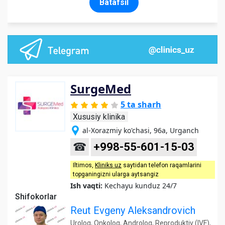
Batafsil
SurgeMed
5 ta sharh
Xususiy klinika
al-Xorazmiy ko'chasi, 96a, Urganch
☎
+998-55-601-15-03
Iltimos,
Kliniks uz
saytidan telefon raqamlarini
topganingizni ularga aytsangiz
Ish vaqti:
Kechayu kunduz 24/7
Shifokorlar
Reut Evgeny Aleksandrovich
Urolog, Onkolog, Androlog, Reproduktiv (IVF),