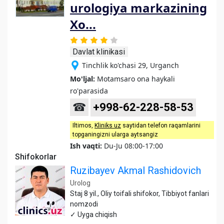
urologiya markazining
Xo...
Davlat klinikasi
Tinchlik ko'chasi 29, Urganch
Mo'ljal:
Motamsaro ona haykali
ro'parasida
☎
+998-62-228-58-53
Iltimos,
Kliniks uz
saytidan telefon raqamlarini
topganingizni ularga aytsangiz
Ish vaqti:
Du-Ju 08:00-17:00
Shifokorlar
Ruzibayev Akmal Rashidovich
Urolog
Staj 8 yil., Oliy toifali shifokor, Tibbiyot fanlari
nomzodi
✓ Uyga chiqish