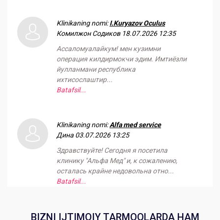
Klinikaning nomi:
I.Kuryazov Oculus
Комилжон Содиков
18.07.2026 12:35
Ассаломуалайкум! мен кузимни
операция килдирмокчи эдим. Имтиёзли
йулланмани республика
ихтисослаштир...
Batafsil...
Klinikaning nomi:
Alfa med service
Дина
03.07.2026 13:25
Здравствуйте! Сегодня я посетила
клинику "Альфа Мед" и, к сожалению,
осталась крайне недовольна отно...
Batafsil...
BIZNI IJTIMOIY TARMOQLARDA HAM