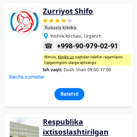
Zurriyot Shifo
Xususiy klinika
Yoshlik ko'chasi, Urganch
☎
+998-90-979-02-91
Iltimos,
Kliniks uz
saytidan telefon raqamlarini
topganingizni ularga aytsangiz
Ish vaqti:
Dush-Shan 09:00-17:00
Barcha xizmatlar
Batafsil
Respublika
ixtisoslashtirilgan