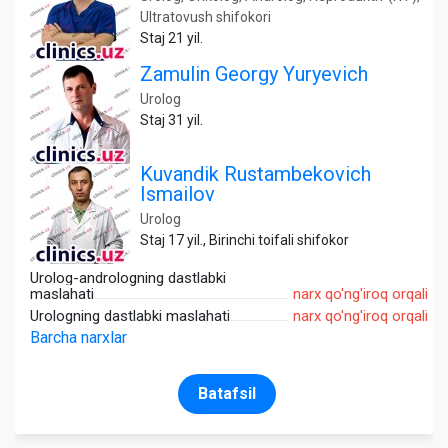
Ultratovush shifokori
Staj 21 yil.
Zamulin Georgy Yuryevich
Urolog
Staj 31 yil.
Kuvandik Rustambekovich
Ismailov
Urolog
Staj 17 yil., Birinchi toifali shifokor
Urolog-andrologning dastlabki
maslahati
narx qo'ng'iroq orqali
Urologning dastlabki maslahati
narx qo'ng'iroq orqali
Barcha narxlar
Batafsil