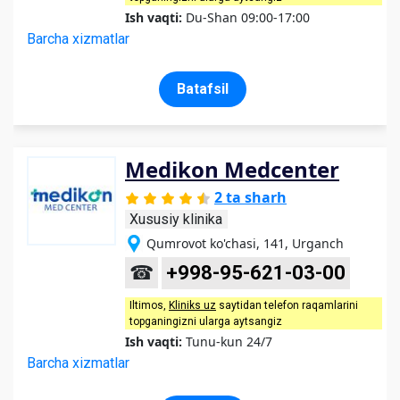
Ish vaqti:
Du-Shan 09:00-17:00
Barcha xizmatlar
Batafsil
Medikon Medcenter
2 ta sharh
Xususiy klinika
Qumrovot ko'chasi, 141, Urganch
☎
+998-95-621-03-00
Iltimos,
Kliniks uz
saytidan telefon raqamlarini
topganingizni ularga aytsangiz
Ish vaqti:
Tunu-kun 24/7
Barcha xizmatlar