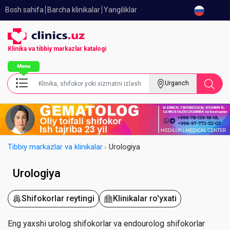
Bosh sahifa
Barcha klinikalar
Yangiliklar
Klinika va tibbiy
markazlar katalogi
Urganch
Tibbiy markazlar va klinikalar
Urologiya
Urologiya
Shifokorlar reytingi
Klinikalar ro'yxati
Eng yaxshi urolog shifokorlar va endourolog shifokorlar