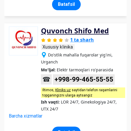
Batafsil
Quvonch Shifo Med
1 ta sharh
Xususiy klinika
Do'stlik mahalla fuqarolar yig'ini,
Urganch
Mo'ljal:
Elektr tarmoqlari ro'parasida
☎
+998-99-465-55-55
Iltimos,
Kliniks uz
saytidan telefon raqamlarini
topganingizni ularga aytsangiz
Ish vaqti:
LOR 24/7, Ginekologiya 24/7,
UTX 24/7
Barcha xizmatlar