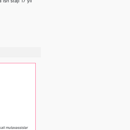
ish staji 17 yil
kali mutaxassislar