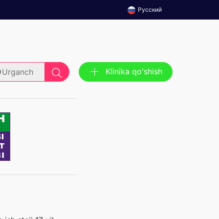
Русский
Klinika qo'shish
Urganch