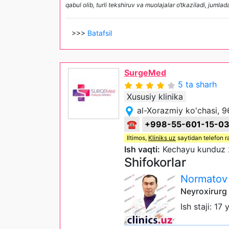
qabul olib, turli tekshiruv va muolajalar o‘tkaziladi, juml
>>>
Batafsil
SurgeMed
5 ta sharh
Xususiy klinika
al-Xorazmiy ko'chasi, 
☎
+998-55-601-15-0
Iltimos,
Kliniks uz
saytidan telefon r
Ish vaqti:
Kechayu kunduz 
Shifokorlar
Normatov 
Neyroxirurg
Ish staji: 17 