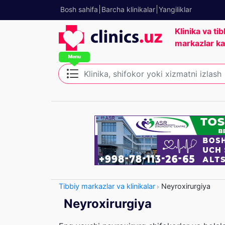
Bosh sahifa
Barcha klinikalar
Yangiliklar
Klinika va tib
markazlar ka
Tibbiy markazlar va klinikalar
Neyroxirurgiya
Neyroxirurgiya