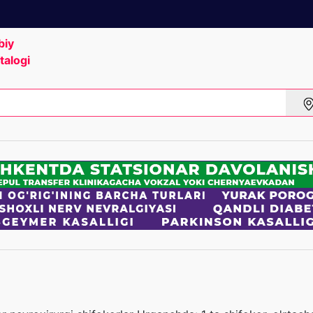
biy
talogi