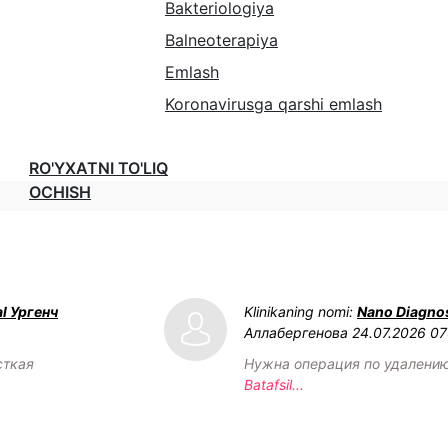
Bakteriologiya
Balneoterapiya
Emlash
Koronavirusga qarshi emlash
RO'YXATNI TO'LIQ
OCHISH
l Ургенч
Klinikaning nomi:
Nano Diagnos
Аллабергенова
24.07.2026 07
сткая
Нужна операция по удалени
Batafsil...