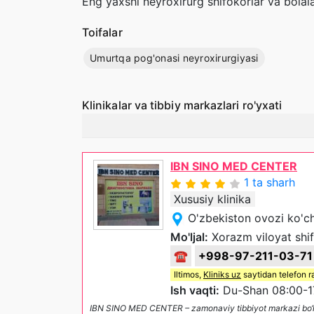
Eng yaxshi neyroxirurg shifokorlar va bolalar
Toifalar
Umurtqa pog'onasi neyroxirurgiyasi
Klinikalar va tibbiy markazlari ro'yxati
IBN SINO MED CENTER
1 ta sharh
Xususiy klinika
O'zbekiston ovozi ko'c
Mo'ljal:
Xorazm viloyat shi
☎
+998-97-211-03-71
Iltimos,
Kliniks uz
saytidan telefon r
Ish vaqti:
Du-Shan 08:00-1
IBN SINO MED CENTER – zamonaviy tibbiyot markazi bo‘lib, 