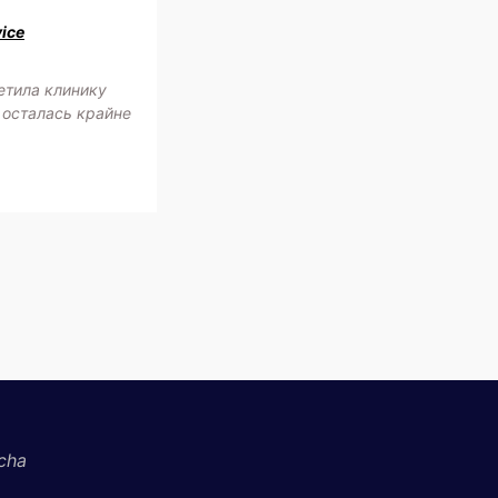
vice
етила клинику
 осталась крайне
cha