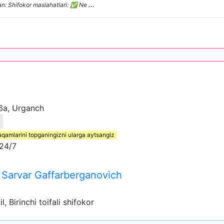
adan: Shifokor maslahatlari: ✅ Ne
...
96a, Urganch
3
aqamlarini topganingizni ularga aytsangiz
24/7
Sarvar Gaffarberganovich
yil, Birinchi toifali shifokor