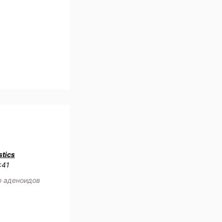
tics
:41
ю аденоидов