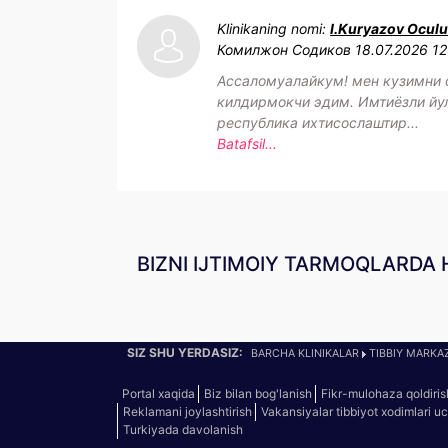
Klinikaning nomi:
I.Kuryazov Ocul
Комилжон Содиков
18.07.2026 12
Ассаломуалайкум! мен кузимни 
килдирмокчи эдим. Имтиёзли йу
республика ихтисослаштир...
Batafsil...
BIZNI IJTIMOIY TARMOQLARDA 
SIZ SHU YERDASIZ:
BARCHA KLINIKALAR
TIBBIY MARKAZ
Portal xaqida
Biz bilan bog'lanish
Fikr-mulohaza qoldiris
Reklamani joylashtirish
Vakansiyalar tibbiyot xodimlari u
Turkiyada davolanish