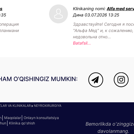
us
Klinikaning nomi:
Alfa med ser
:35
Дина
03.07.2026 13:25
операция
Здравствуйте! Сегодня я пос
лланмани
"Альфа Мед" и, к сожалению,
недовольна отно...
Batafsil...
HAM O'QISHINGIZ MUMKIN:
LAR VA KLINIKALAR
NEYROXIRURGIYA
h
Maqolalar
Onlayn konsultatsiya
chun
Klinika qo'shish
Bemorlikda o'zinggiz
davolanmang.