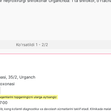
 neyroxirurgi shifokorlar Urganchda: 1 ta shifokor, o'rtacha 
Ko'rsatildi 1 - 2/2
hasi, 35/2, Urganch
foxonasi
aqamlarini topganingizni ularga aytsangiz
7:00
keng ko‘lamli diagnostika va davolash xizmatlarini taklif etadi. Klinikada mala