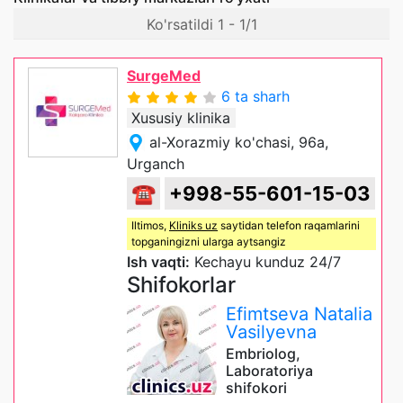
Ko'rsatildi 1 - 1/1
SurgeMed
6 ta sharh
Xususiy klinika
al-Xorazmiy ko'chasi, 96a,
Urganch
☎
+998-55-601-15-03
Iltimos,
Kliniks uz
saytidan telefon raqamlarini
topganingizni ularga aytsangiz
Ish vaqti:
Kechayu kunduz 24/7
Shifokorlar
Efimtseva Natalia
Vasilyevna
Embriolog,
Laboratoriya
shifokori