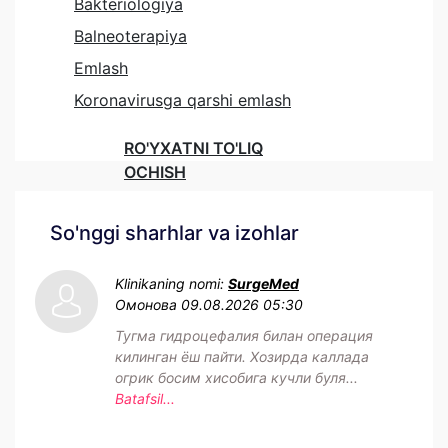
Bakteriologiya
Balneoterapiya
Emlash
Koronavirusga qarshi emlash
RO'YXATNI TO'LIQ
OCHISH
So'nggi sharhlar va izohlar
Klinikaning nomi:
SurgeMed
Омонова
09.08.2026 05:30
Тугма гидроцефалия билан операция
килинган ёш пайти. Хозирда каллада
огрик босим хисобига кучли буля...
Batafsil...