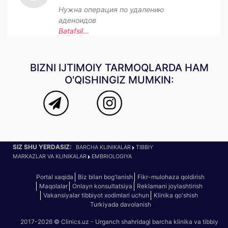
Нужна операция по удалению
аденоидов
Batafsil...
BIZNI IJTIMOIY TARMOQLARDA HAM
O'QISHINGIZ MUMKIN:
SIZ SHU YERDASIZ:
BARCHA KLINIKALAR
TIBBIY
MARKAZLAR VA KLINIKALAR
EMBRIOLOGIYA
Portal xaqida
Biz bilan bog'lanish
Fikr-mulohaza qoldirish
Maqolalar
Onlayn konsultatsiya
Reklamani joylashtirish
Vakansiyalar tibbiyot xodimlari uchun
Klinika qo'shish
Turkiyada davolanish
2017-2026 © Clinics.uz - Urganch shahridagi barcha klinika va tibbiy