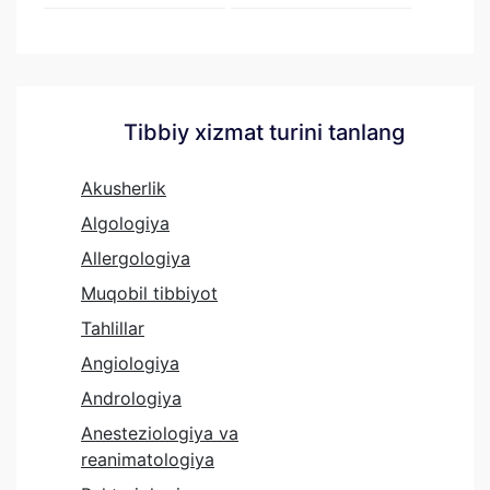
Tibbiy xizmat turini tanlang
Akusherlik
Algologiya
Allergologiya
Muqobil tibbiyot
Tahlillar
Angiologiya
Andrologiya
Anesteziologiya va
reanimatologiya