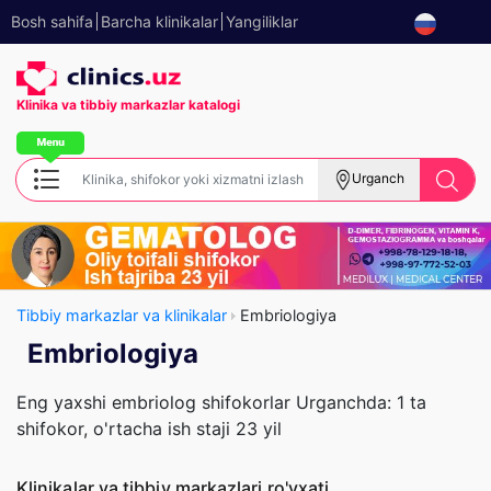
Bosh sahifa
Barcha klinikalar
Yangiliklar
Klinika va tibbiy
markazlar katalogi
Urganch
Tibbiy markazlar va klinikalar
Embriologiya
Embriologiya
Eng yaxshi embriolog shifokorlar Urganchda: 1 ta
shifokor, o'rtacha ish staji 23 yil
Klinikalar va tibbiy markazlari ro'yxati