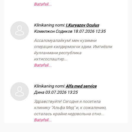
Batafsil...
Klinikaning nomi:
I.Kuryazov Oculus
Комилжон Содиков
18.07.2026 12:35
Ассаломуалайкум! мен кузимни
операция килдирмокчи эдим. Имтиёзли
йулланмани республика
ихтисослаштир...
Batafsil...
Klinikaning nomi:
Alfa med service
Дина
03.07.2026 13:25
Здравствуйте! Сегодня я посетила
клинику "Альфа Мед" и, к сожалению,
осталась крайне недовольна отно...
Batafsil...