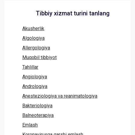
Tibbiy xizmat turini tanlang
Akusherlik
Algologiya
Allergologiya
Muqobil tibbiyot
Tahlillar
Angiologiya
Andrologiya
Anesteziologiya va reanimatologiya
Bakteriologiya
Balneoterapiya
Emlash
Koronavirusga qarshi emlash