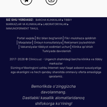
SIZ SHU YERDASIZ:
BARCHA KLINIKALAR
TIBBIY
MARKAZLAR VA KLINIKALAR
LABORATORIYALAR
IMMUNOFERMENT TAHLIL
Portal xaqida
Biz bilan bog'lanish
Fikr-mulohaza qoldirish
Maqolalar
Onlayn konsultatsiya
Reklamani joylashtirish
Vakansiyalar tibbiyot xodimlari uchun
Klinika qo'shish
Turkiyada davolanish
2017-2026 © Clinics.uz - Urganch shahridagi barcha klinika va tibbiy
markazlar
Sizning e'tiboringizni ushbu Internet-sayt faqat axborot xususiyatiga
ega ekanligini va hech qanday sharoitda ommaviy oferta emasligiga
qaratamiz.
Bemorlikda o'zinggizcha
davolanmang.
Dastlabki kasallik alomatlaridanoq
shifokorga ko'rining!