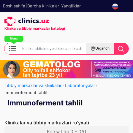
Bosh sahifa
Barcha klinikalar
Yangiliklar
Klinika va tibbiy
markazlar katalogi
Urganch
Tibbiy markazlar va klinikalar
Laboratoriyalar
Immunoferment tahlil
Immunoferment tahlil
Klinikalar va tibbiy markazlari ro'yxati
Ko'rsatildi 0 - 0/0