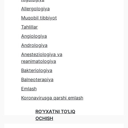
Allergologiya
Muqobil tibbiyot
Tahlillar
Angiologiya
Andrologiya
Anesteziologiya va
reanimatologiya
Bakteriologiya
Balneoterapiya
Emlash
Koronavirusga qarshi emlash
RO'YXATNI TO'LIQ
OCHISH