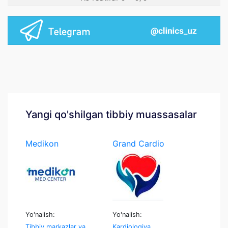
Yangi qo'shilgan tibbiy muassasalar
Medikon
Grand Cardio
Medcenter
Yo'nalish:
Yo'nalish:
Tibbiy markazlar va
Kardiologiya