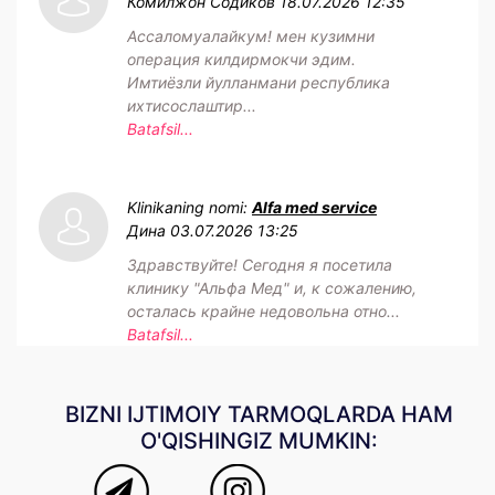
Комилжон Содиков
18.07.2026 12:35
Ассаломуалайкум! мен кузимни
операция килдирмокчи эдим.
Имтиёзли йулланмани республика
ихтисослаштир...
Batafsil...
Klinikaning nomi:
Alfa med service
Дина
03.07.2026 13:25
Здравствуйте! Сегодня я посетила
клинику "Альфа Мед" и, к сожалению,
осталась крайне недовольна отно...
Batafsil...
BIZNI IJTIMOIY TARMOQLARDA HAM
O'QISHINGIZ MUMKIN: