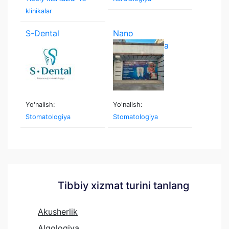
klinikalar
S-Dental
Nano
stomatologiya
Yo'nalish:
Yo'nalish:
Stomatologiya
Stomatologiya
Tibbiy xizmat turini tanlang
Akusherlik
Algologiya